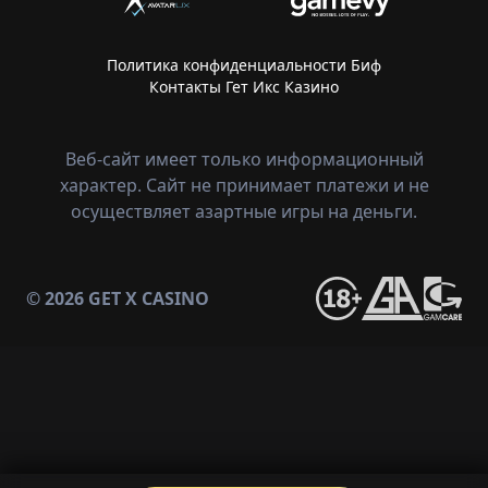
Политика конфиденциальности Биф
Контакты Гет Икс Казино
Веб-сайт имеет только информационный
характер. Сайт не принимает платежи и не
осуществляет азартные игры на деньги.
© 2026 GET X CASINO