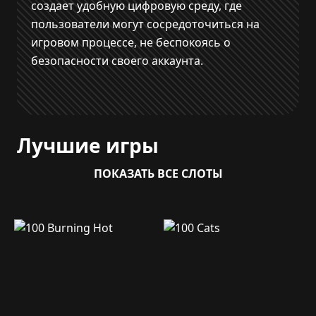
создает удобную цифровую среду, где
пользователи могут сосредоточиться на
игровом процессе, не беспокоясь о
безопасности своего аккаунта.
Лучшие игры
ПОКАЗАТЬ ВСЕ СЛОТЫ