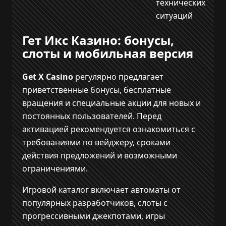
технических
ситуаций
Гет Икс Казино: бонусы,
слоты и мобильная версия
Get X Casino
регулярно предлагает
приветственные бонусы, бесплатные
вращения и специальные акции для новых и
постоянных пользователей. Перед
активацией рекомендуется ознакомиться с
требованиями по вейджеру, сроками
действия предложений и возможными
ограничениями.
Игровой каталог включает автоматы от
популярных разработчиков, слоты с
прогрессивными джекпотами, игры