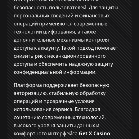
безопасность пользователей. Для защиты
персональных сведений и финансовых
операций применяются современные
технологии шифрования, а также
дополнительные механизмы контроля
доступа к аккаунту. Такой подход помогает
снизить риск несанкционированного
доступа и обеспечить надежную защиту
конфиденциальной информации.
Платформа поддерживает безопасную
авторизацию, стабильную обработку
операций и прозрачные условия
использования сервиса. Благодаря
сочетанию современных технологий,
высокого уровня защиты данных и
комфортного интерфейса
Get X Casino