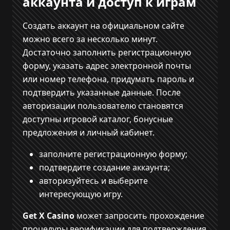
аккаунта и доступ к играм
Создать аккаунт на официальном сайте
можно всего за несколько минут.
Достаточно заполнить регистрационную
форму, указать адрес электронной почты
или номер телефона, придумать пароль и
подтвердить указанные данные. После
авторизации пользователю становятся
доступны игровой каталог, бонусные
предложения и личный кабинет.
заполните регистрационную форму;
подтвердите создание аккаунта;
авторизуйтесь и выберите
интересующую игру.
Get X Casino
может запросить прохождение
процедуры верификации для подтверждения