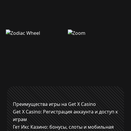
Преимущества игры на Get X Casino
Get X Casino: Регистрация аккаунта и доступ к
играм
Гет Икс Казино: бонусы, слоты и мобильная