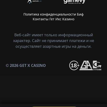
Политика конфиденциальности Биф
Контакты Гет Икс Казино
Веб-сайт имеет только информационный
характер. Сайт не принимает платежи и не
осуществляет азартные игры на деньги.
© 2026 GET X CASINO