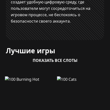
создает удобную цифровую среду, где
пользователи могут сосредоточиться на
игровом процессе, не беспокоясь о
безопасности своего аккаунта.
Лучшие игры
ПОКАЗАТЬ ВСЕ СЛОТЫ