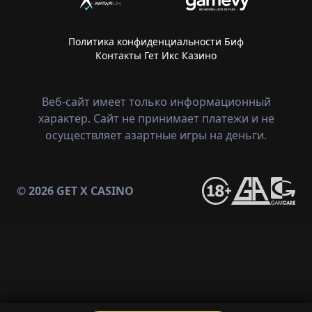
Политика конфиденциальности Биф
Контакты Гет Икс Казино
Веб-сайт имеет только информационный
характер. Сайт не принимает платежи и не
осуществляет азартные игры на деньги.
© 2026 GET X CASINO