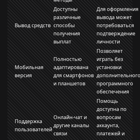
Доступны
Для оформления
различные
вывода может
Вывод средств
способы
потребоваться
получения
подтверждение
выплат
личности
Позволяет
Полностью
играть без
Мобильная
адаптирована
установки
версия
для смартфонов
дополнительног
и планшетов
программного
обеспечения
Помощь
доступна по
Онлайн-чат и
вопросам
Поддержка
другие каналы
аккаунта,
пользователей
связи
платежей и