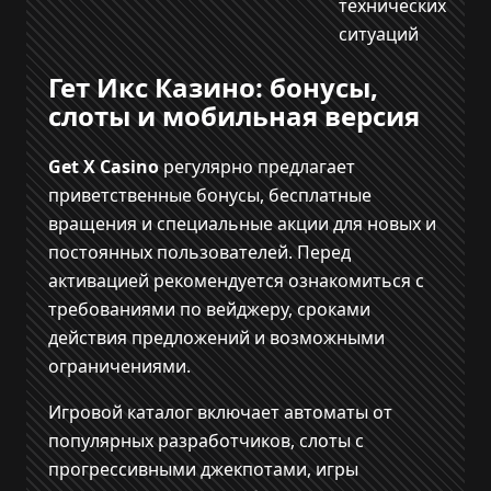
технических
ситуаций
Гет Икс Казино: бонусы,
слоты и мобильная версия
Get X Casino
регулярно предлагает
приветственные бонусы, бесплатные
вращения и специальные акции для новых и
постоянных пользователей. Перед
активацией рекомендуется ознакомиться с
требованиями по вейджеру, сроками
действия предложений и возможными
ограничениями.
Игровой каталог включает автоматы от
популярных разработчиков, слоты с
прогрессивными джекпотами, игры