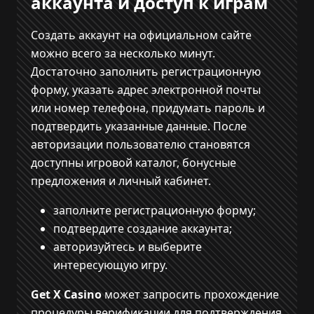
аккаунта и доступ к играм
Создать аккаунт на официальном сайте
можно всего за несколько минут.
Достаточно заполнить регистрационную
форму, указать адрес электронной почты
или номер телефона, придумать пароль и
подтвердить указанные данные. После
авторизации пользователю становятся
доступны игровой каталог, бонусные
предложения и личный кабинет.
заполните регистрационную форму;
подтвердите создание аккаунта;
авторизуйтесь и выберите
интересующую игру.
Get X Casino
может запросить прохождение
процедуры верификации для подтверждения