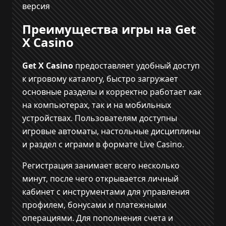
версия
Преимущества игры на Get
X Casino
Get X Casino
предоставляет удобный доступ
к игровому каталогу, быстро загружает
основные разделы и корректно работает как
на компьютерах, так и на мобильных
устройствах. Пользователям доступны
игровые автоматы, настольные дисциплины
и раздел с играми в формате Live Casino.
Регистрация занимает всего несколько
минут, после чего открывается личный
кабинет с инструментами для управления
профилем, бонусами и платежными
операциями. Для пополнения счета и