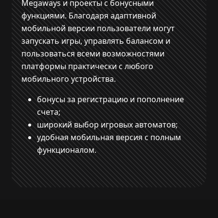
Megaways и проекты с бонусными
функциями. Благодаря адаптивной
мобильной версии пользователи могут
запускать игры, управлять балансом и
пользоваться всеми возможностями
платформы практически с любого
мобильного устройства.
бонусы за регистрацию и пополнение
счета;
широкий выбор игровых автоматов;
удобная мобильная версия с полным
функционалом.