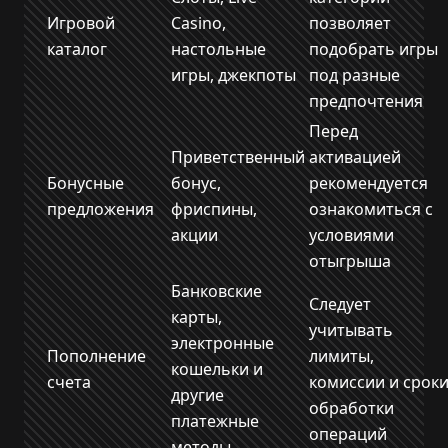
Игровой
Casino,
позволяет
каталог
настольные
подобрать игры
игры, джекпоты
под разные
предпочтения
Перед
Приветственный
активацией
Бонусные
бонус,
рекомендуется
предложения
фриспины,
ознакомиться с
акции
условиями
отыгрыша
Банковские
Следует
карты,
учитывать
электронные
Пополнение
лимиты,
кошельки и
счета
комиссии и срок
другие
обработки
платежные
операций
методы