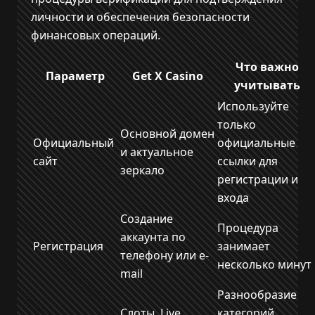
личности и обеспечения безопасности
финансовых операций.
Что важно
Параметр
Get X Casino
учитывать
Используйте
только
Основной домен
Официальный
официальные
и актуальное
сайт
ссылки для
зеркало
регистрации и
входа
Создание
Процедура
аккаунта по
Регистрация
занимает
телефону или e-
несколько минут
mail
Разнообразие
Слоты, Live
категорий