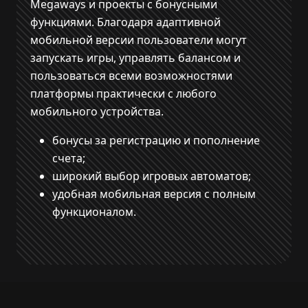
Megaways и проекты с бонусными
функциями. Благодаря адаптивной
мобильной версии пользователи могут
запускать игры, управлять балансом и
пользоваться всеми возможностями
платформы практически с любого
мобильного устройства.
бонусы за регистрацию и пополнение
счета;
широкий выбор игровых автоматов;
удобная мобильная версия с полным
функционалом.