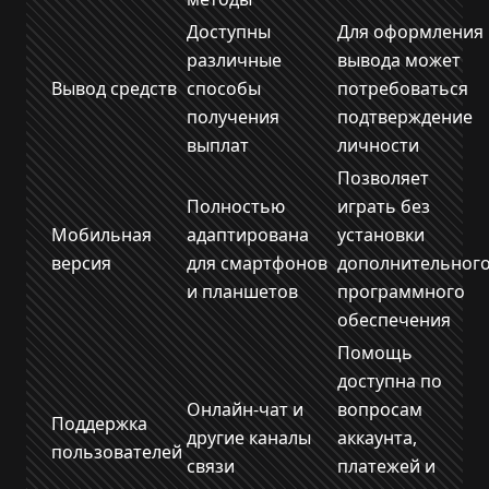
Доступны
Для оформления
различные
вывода может
Вывод средств
способы
потребоваться
получения
подтверждение
выплат
личности
Позволяет
Полностью
играть без
Мобильная
адаптирована
установки
версия
для смартфонов
дополнительног
и планшетов
программного
обеспечения
Помощь
доступна по
Онлайн-чат и
вопросам
Поддержка
другие каналы
аккаунта,
пользователей
связи
платежей и