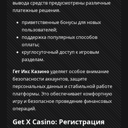
вывода средств предусмотрены различные
платежные решения.
приветственные бонусы для новых
пользователей;
поддержка популярных способов
оплаты;
круглосуточный доступ к игровым
разделам.
Гет Икс Казино
уделяет особое внимание
безопасности аккаунтов, защите
персональных данных и стабильной работе
платформы. Это обеспечивает комфортную
игру и безопасное проведение финансовых
операций.
Get X Casino: Регистрация