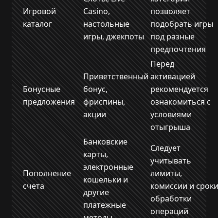
Игровой
Casino,
позволяет
каталог
настольные
подобрать игры
игры, джекпоты
под разные
предпочтения
Перед
Приветственный
активацией
Бонусные
бонус,
рекомендуется
предложения
фриспины,
ознакомиться с
акции
условиями
отыгрыша
Банковские
Следует
карты,
учитывать
электронные
Пополнение
лимиты,
кошельки и
счета
комиссии и срок
другие
обработки
платежные
операций
методы