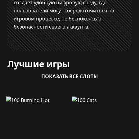
создает удобную цифровую среду, где
пользователи могут сосредоточиться на
игровом процессе, не беспокоясь о
безопасности своего аккаунта.
Лучшие игры
ПОКАЗАТЬ ВСЕ СЛОТЫ