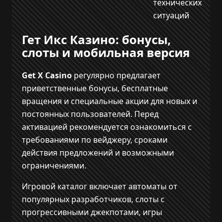
технических
ситуаций
Гет Икс Казино: бонусы,
слоты и мобильная версия
Get X Casino
регулярно предлагает
приветственные бонусы, бесплатные
вращения и специальные акции для новых и
постоянных пользователей. Перед
активацией рекомендуется ознакомиться с
требованиями по вейджеру, сроками
действия предложений и возможными
ограничениями.
Игровой каталог включает автоматы от
популярных разработчиков, слоты с
прогрессивными джекпотами, игры