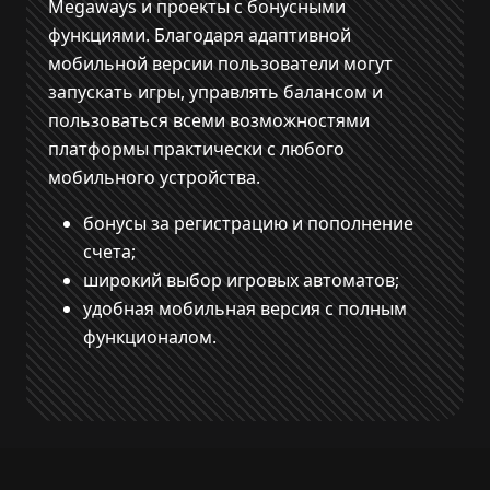
Megaways и проекты с бонусными
функциями. Благодаря адаптивной
мобильной версии пользователи могут
запускать игры, управлять балансом и
пользоваться всеми возможностями
платформы практически с любого
мобильного устройства.
бонусы за регистрацию и пополнение
счета;
широкий выбор игровых автоматов;
удобная мобильная версия с полным
функционалом.