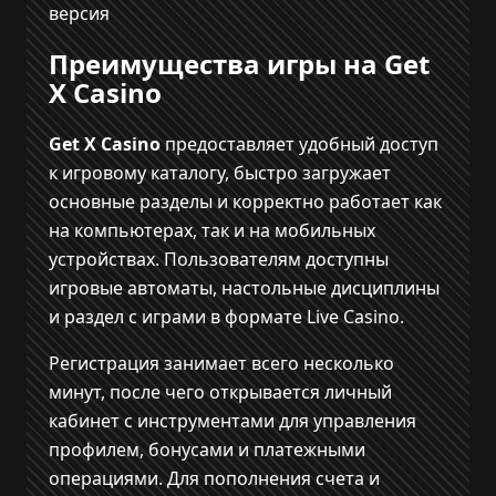
версия
Преимущества игры на Get
X Casino
Get X Casino
предоставляет удобный доступ
к игровому каталогу, быстро загружает
основные разделы и корректно работает как
на компьютерах, так и на мобильных
устройствах. Пользователям доступны
игровые автоматы, настольные дисциплины
и раздел с играми в формате Live Casino.
Регистрация занимает всего несколько
минут, после чего открывается личный
кабинет с инструментами для управления
профилем, бонусами и платежными
операциями. Для пополнения счета и