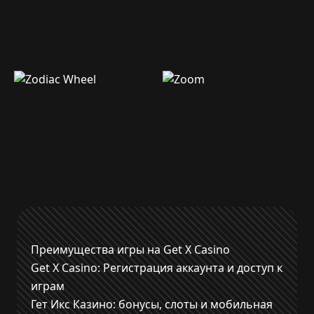
Преимущества игры на Get X Casino
Get X Casino: Регистрация аккаунта и доступ к
играм
Гет Икс Казино: бонусы, слоты и мобильная