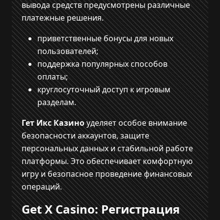
вывода средств предусмотрены различные
платежные решения.
приветственные бонусы для новых
пользователей;
поддержка популярных способов
оплаты;
круглосуточный доступ к игровым
разделам.
Гет Икс Казино
уделяет особое внимание
безопасности аккаунтов, защите
персональных данных и стабильной работе
платформы. Это обеспечивает комфортную
игру и безопасное проведение финансовых
операций.
Get X Casino: Регистрация