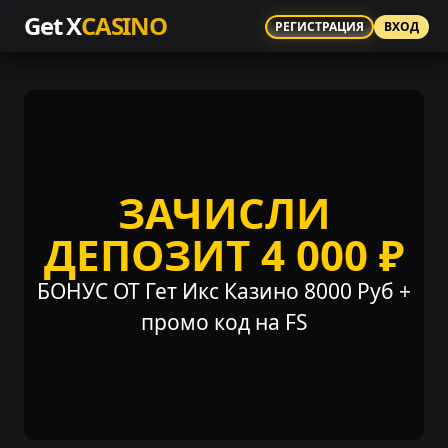
Get X
CASINO
РЕГИСТРАЦИЯ
ВХОД
ЗАЧИСЛИ
ДЕПОЗИТ 4 000 ₽
БОНУС ОТ Гет Икс Казино 8000 Руб +
промо код на FS