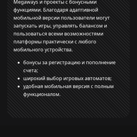
Megaways и проекты с бонусными
функциями. Благодаря адаптивной
мобильной версии пользователи могут
запускать игры, управлять балансом и
пользоваться всеми возможностями
платформы практически с любого
мобильного устройства.
бонусы за регистрацию и пополнение
счета;
широкий выбор игровых автоматов;
удобная мобильная версия с полным
функционалом.