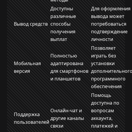
Доступны
Для оформления
различные
вывода может
Вывод средств
способы
потребоваться
получения
подтверждение
выплат
личности
Позволяет
Полностью
играть без
Мобильная
адаптирована
установки
версия
для смартфонов
дополнительног
и планшетов
программного
обеспечения
Помощь
доступна по
Онлайн-чат и
вопросам
Поддержка
другие каналы
аккаунта,
пользователей
связи
платежей и