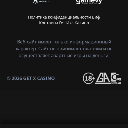
Политика конфиденциальности Биф
Контакты Гет Икс Казино
Веб-сайт имеет только информационный
характер. Сайт не принимает платежи и не
осуществляет азартные игры на деньги.
© 2026 GET X CASINO