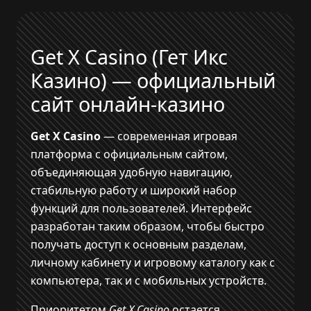
Get X Casino (Гет Икс
Казино) — официальный
сайт онлайн-казино
Get X Casino
— современная игровая
платформа с официальным сайтом,
объединяющая удобную навигацию,
стабильную работу и широкий набор
функций для пользователей. Интерфейс
разработан таким образом, чтобы быстро
получать доступ к основным разделам,
личному кабинету и игровому каталогу как с
компьютера, так и с мобильных устройств.
Приоритетом
Get X Casino
остается