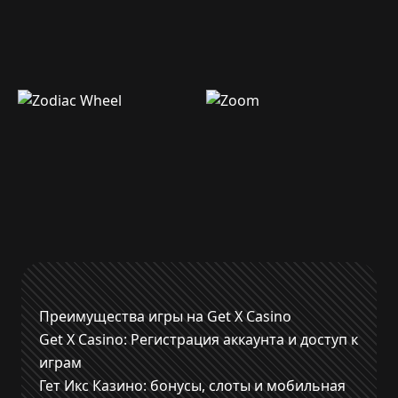
Преимущества игры на Get X Casino
Get X Casino: Регистрация аккаунта и доступ к
играм
Гет Икс Казино: бонусы, слоты и мобильная