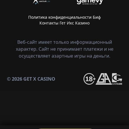
Политика конфиденциальности Биф
Контакты Гет Икс Казино
Веб-сайт имеет только информационный
характер. Сайт не принимает платежи и не
осуществляет азартные игры на деньги.
© 2026 GET X CASINO