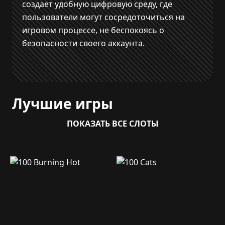
создает удобную цифровую среду, где
пользователи могут сосредоточиться на
игровом процессе, не беспокоясь о
безопасности своего аккаунта.
Лучшие игры
ПОКАЗАТЬ ВСЕ СЛОТЫ