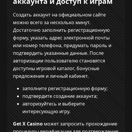
аккаунта и доступ к играм
Создать аккаунт на официальном сайте
можно всего за несколько минут.
Достаточно заполнить регистрационную
форму, указать адрес электронной почты
или номер телефона, придумать пароль и
подтвердить указанные данные. После
авторизации пользователю становятся
доступны игровой каталог, бонусные
предложения и личный кабинет.
заполните регистрационную форму;
подтвердите создание аккаунта;
авторизуйтесь и выберите
интересующую игру.
Get X Casino
может запросить прохождение
процедуры верификации для подтверждения