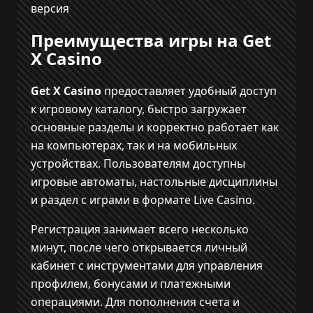
версия
Преимущества игры на Get
X Casino
Get X Casino
предоставляет удобный доступ
к игровому каталогу, быстро загружает
основные разделы и корректно работает как
на компьютерах, так и на мобильных
устройствах. Пользователям доступны
игровые автоматы, настольные дисциплины
и раздел с играми в формате Live Casino.
Регистрация занимает всего несколько
минут, после чего открывается личный
кабинет с инструментами для управления
профилем, бонусами и платежными
операциями. Для пополнения счета и