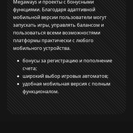
Megaways и проекты с бонусными
функциями. Благодаря адаптивной
мобильной версии пользователи могут
запускать игры, управлять балансом и
пользоваться всеми возможностями
платформы практически с любого
мобильного устройства.
бонусы за регистрацию и пополнение
счета;
широкий выбор игровых автоматов;
удобная мобильная версия с полным
функционалом.