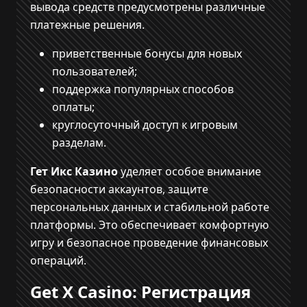
вывода средств предусмотрены различные
платежные решения.
приветственные бонусы для новых
пользователей;
поддержка популярных способов
оплаты;
круглосуточный доступ к игровым
разделам.
Гет Икс Казино
уделяет особое внимание
безопасности аккаунтов, защите
персональных данных и стабильной работе
платформы. Это обеспечивает комфортную
игру и безопасное проведение финансовых
операций.
Get X Casino: Регистрация