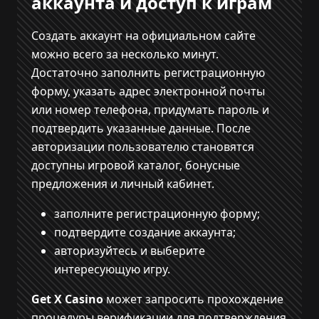
аккаунта и доступ к играм
Создать аккаунт на официальном сайте
можно всего за несколько минут.
Достаточно заполнить регистрационную
форму, указать адрес электронной почты
или номер телефона, придумать пароль и
подтвердить указанные данные. После
авторизации пользователю становятся
доступны игровой каталог, бонусные
предложения и личный кабинет.
заполните регистрационную форму;
подтвердите создание аккаунта;
авторизуйтесь и выберите
интересующую игру.
Get X Casino
может запросить прохождение
процедуры верификации для подтверждения