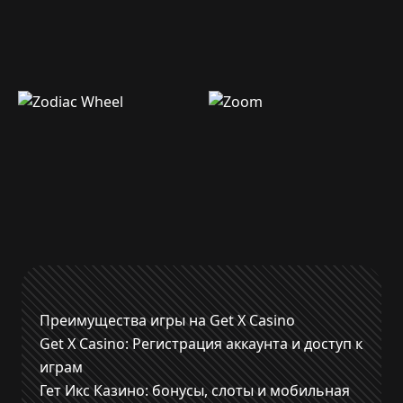
Преимущества игры на Get X Casino
Get X Casino: Регистрация аккаунта и доступ к
играм
Гет Икс Казино: бонусы, слоты и мобильная