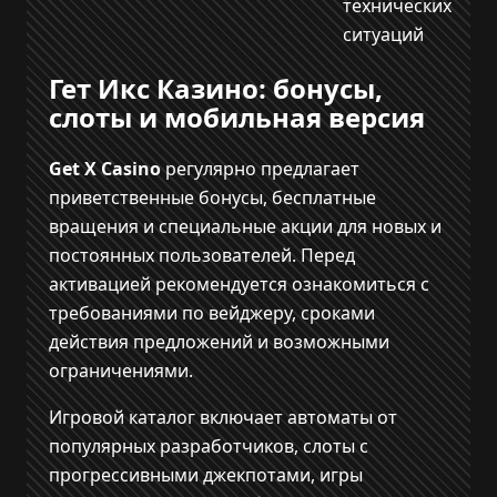
технических
ситуаций
Гет Икс Казино: бонусы,
слоты и мобильная версия
Get X Casino
регулярно предлагает
приветственные бонусы, бесплатные
вращения и специальные акции для новых и
постоянных пользователей. Перед
активацией рекомендуется ознакомиться с
требованиями по вейджеру, сроками
действия предложений и возможными
ограничениями.
Игровой каталог включает автоматы от
популярных разработчиков, слоты с
прогрессивными джекпотами, игры