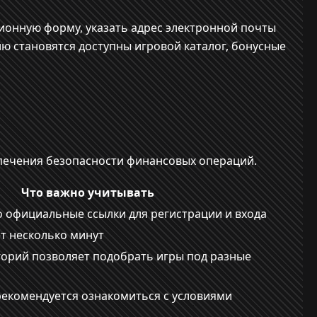
ционную форму, указать адрес электронной почты
ю становятся доступны игровой каталог, бонусные
печения безопасности финансовых операций.
Что важно учитывать
о официальные ссылки для регистрации и входа
т несколько минут
горий позволяет подобрать игры под разные
рекомендуется ознакомиться с условиями