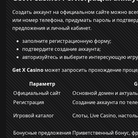
Создать аккаунт на официальном сайте можно всег
или номер телефона, придумать пароль и подтвер
предложения и личный кабинет.
заполните регистрационную форму;
подтвердите создание аккаунта;
авторизуйтесь и выберите интересующую игру
Get X Casino
может запросить прохождение процед
Параметр
G
Официальный сайт
Основной домен и актуаль
Регистрация
Создание аккаунта по теле
Игровой каталог
Слоты, Live Casino, насто
Бонусные предложения
Приветственный бонус, ф