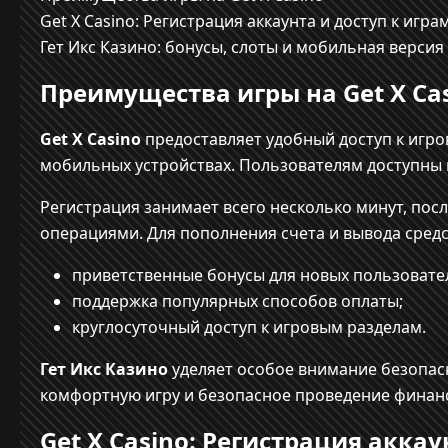
Get X Casino: Регистрация аккаунта и доступ к игра
Гет Икс Казино: бонусы, слоты и мобильная версия
Преимущества игры на Get X Ca
Get X Casino
предоставляет удобный доступ к игров
мобильных устройствах. Пользователям доступны и
Регистрация занимает всего несколько минут, по
операциями. Для пополнения счета и вывода сре
приветственные бонусы для новых пользовате
поддержка популярных способов оплаты;
круглосуточный доступ к игровым разделам.
Гет Икс Казино
уделяет особое внимание безопас
комфортную игру и безопасное проведение финан
Get X Casino: Регистрация аккау