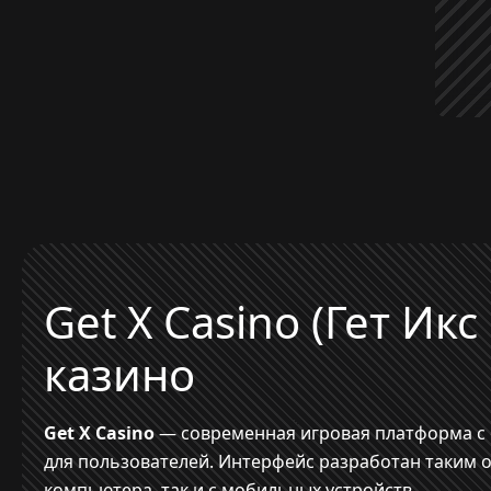
Get X Casino (Гет И
казино
Get X Casino
— современная игровая платформа с
для пользователей. Интерфейс разработан таким о
компьютера, так и с мобильных устройств.