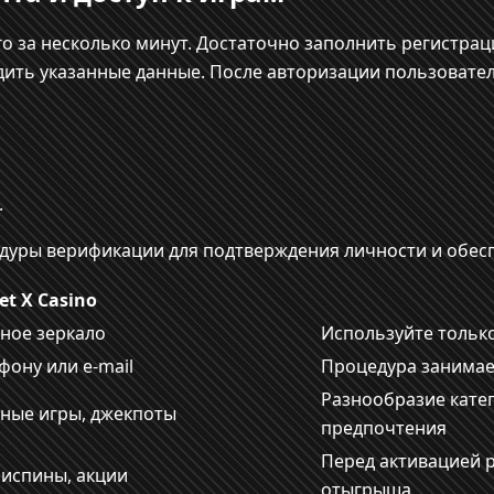
о за несколько минут. Достаточно заполнить регистра
дить указанные данные. После авторизации пользовател
.
уры верификации для подтверждения личности и обес
et X Casino
ное зеркало
Используйте тольк
фону или e-mail
Процедура занимае
Разнообразие кате
льные игры, джекпоты
предпочтения
Перед активацией 
риспины, акции
отыгрыша