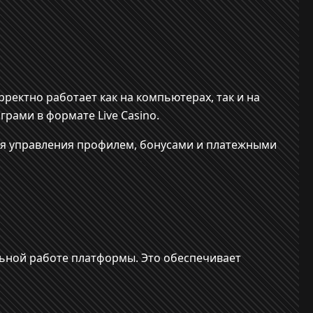
ректно работает как на компьютерах, так и на
рами в формате Live Casino.
для управления профилем, бонусами и платежными
льной работе платформы. Это обеспечивает