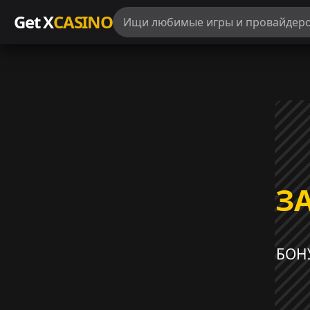
Get X
CASINO
З
БОНУ