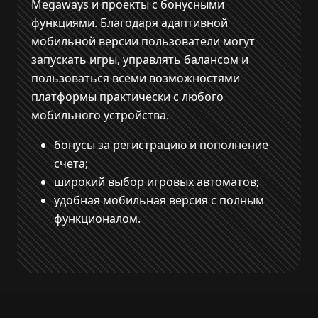
Megaways и проекты с бонусными
функциями. Благодаря адаптивной
мобильной версии пользователи могут
запускать игры, управлять балансом и
пользоваться всеми возможностями
платформы практически с любого
мобильного устройства.
бонусы за регистрацию и пополнение
счета;
широкий выбор игровых автоматов;
удобная мобильная версия с полным
функционалом.