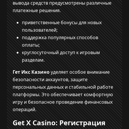
вывода средств предусмотрены различные
платежные решения.
приветственные бонусы для новых
пользователей;
поддержка популярных способов
оплаты;
круглосуточный доступ к игровым
разделам.
Гет Икс Казино
уделяет особое внимание
безопасности аккаунтов, защите
персональных данных и стабильной работе
платформы. Это обеспечивает комфортную
игру и безопасное проведение финансовых
операций.
Get X Casino: Регистрация