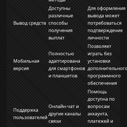
Доступны
Для оформления
различные
вывода может
Вывод средств
способы
потребоваться
получения
подтверждение
выплат
личности
Позволяет
Полностью
играть без
Мобильная
адаптирована
установки
версия
для смартфонов
дополнительног
и планшетов
программного
обеспечения
Помощь
доступна по
Онлайн-чат и
вопросам
Поддержка
другие каналы
аккаунта,
пользователей
связи
платежей и