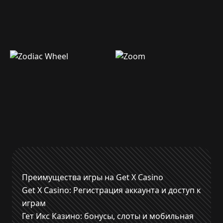
Преимущества игры на Get X Casino
Get X Casino: Регистрация аккаунта и доступ к
играм
Гет Икс Казино: бонусы, слоты и мобильная