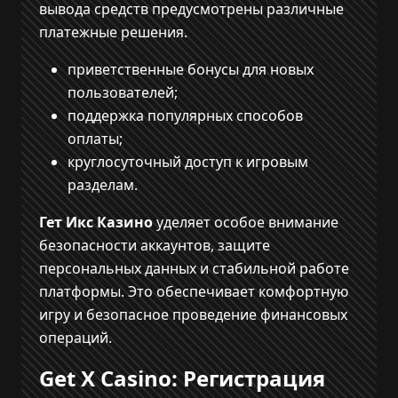
вывода средств предусмотрены различные
платежные решения.
приветственные бонусы для новых
пользователей;
поддержка популярных способов
оплаты;
круглосуточный доступ к игровым
разделам.
Гет Икс Казино
уделяет особое внимание
безопасности аккаунтов, защите
персональных данных и стабильной работе
платформы. Это обеспечивает комфортную
игру и безопасное проведение финансовых
операций.
Get X Casino: Регистрация