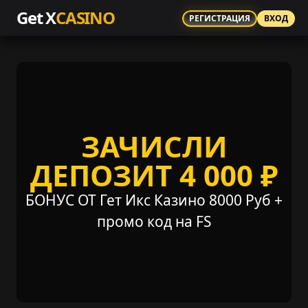
Get X
CASINO
РЕГИСТРАЦИЯ
ВХОД
ЗАЧИСЛИ
ДЕПОЗИТ 4 000 ₽
БОНУС ОТ Гет Икс Казино 8000 Руб +
промо код на FS