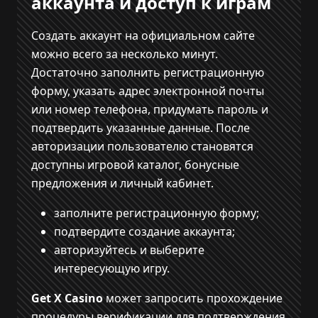
аккаунта и доступ к играм
Создать аккаунт на официальном сайте
можно всего за несколько минут.
Достаточно заполнить регистрационную
форму, указать адрес электронной почты
или номер телефона, придумать пароль и
подтвердить указанные данные. После
авторизации пользователю становятся
доступны игровой каталог, бонусные
предложения и личный кабинет.
заполните регистрационную форму;
подтвердите создание аккаунта;
авторизуйтесь и выберите
интересующую игру.
Get X Casino
может запросить прохождение
процедуры верификации для подтверждения