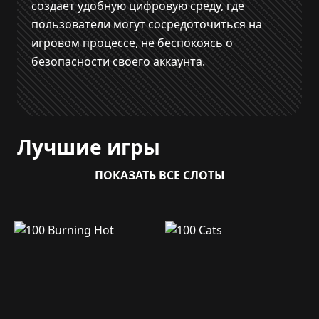
создает удобную цифровую среду, где
пользователи могут сосредоточиться на
игровом процессе, не беспокоясь о
безопасности своего аккаунта.
Лучшие игры
ПОКАЗАТЬ ВСЕ СЛОТЫ