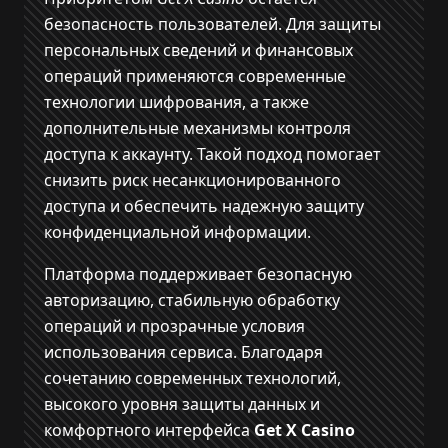
безопасность пользователей. Для защиты
персональных сведений и финансовых
операций применяются современные
технологии шифрования, а также
дополнительные механизмы контроля
доступа к аккаунту. Такой подход помогает
снизить риск несанкционированного
доступа и обеспечить надежную защиту
конфиденциальной информации.
Платформа поддерживает безопасную
авторизацию, стабильную обработку
операций и прозрачные условия
использования сервиса. Благодаря
сочетанию современных технологий,
высокого уровня защиты данных и
комфортного интерфейса
Get X Casino