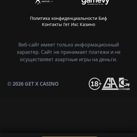
Политика конфиденциальности Биф
Контакты Гет Икс Казино
Веб-сайт имеет только информационный
характер. Сайт не принимает платежи и не
осуществляет азартные игры на деньги.
© 2026 GET X CASINO