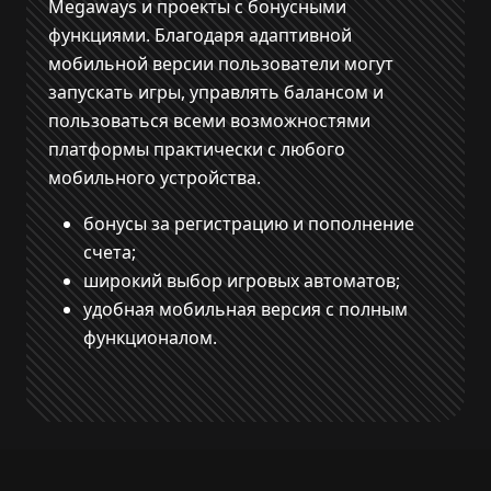
Megaways и проекты с бонусными
функциями. Благодаря адаптивной
мобильной версии пользователи могут
запускать игры, управлять балансом и
пользоваться всеми возможностями
платформы практически с любого
мобильного устройства.
бонусы за регистрацию и пополнение
счета;
широкий выбор игровых автоматов;
удобная мобильная версия с полным
функционалом.