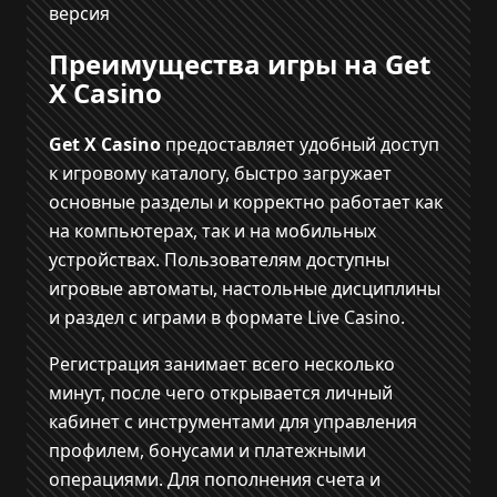
версия
Преимущества игры на Get
X Casino
Get X Casino
предоставляет удобный доступ
к игровому каталогу, быстро загружает
основные разделы и корректно работает как
на компьютерах, так и на мобильных
устройствах. Пользователям доступны
игровые автоматы, настольные дисциплины
и раздел с играми в формате Live Casino.
Регистрация занимает всего несколько
минут, после чего открывается личный
кабинет с инструментами для управления
профилем, бонусами и платежными
операциями. Для пополнения счета и