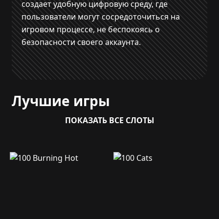
создает удобную цифровую среду, где
пользователи могут сосредоточиться на
игровом процессе, не беспокоясь о
безопасности своего аккаунта.
Лучшие игры
ПОКАЗАТЬ ВСЕ СЛОТЫ