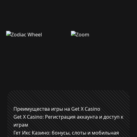
Преимущества игры на Get X Casino
Get X Casino: Регистрация аккаунта и доступ к
играм
Гет Икс Казино: бонусы, слоты и мобильная