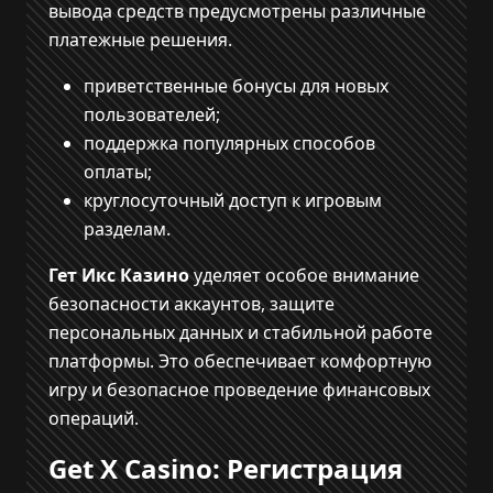
вывода средств предусмотрены различные
платежные решения.
приветственные бонусы для новых
пользователей;
поддержка популярных способов
оплаты;
круглосуточный доступ к игровым
разделам.
Гет Икс Казино
уделяет особое внимание
безопасности аккаунтов, защите
персональных данных и стабильной работе
платформы. Это обеспечивает комфортную
игру и безопасное проведение финансовых
операций.
Get X Casino: Регистрация