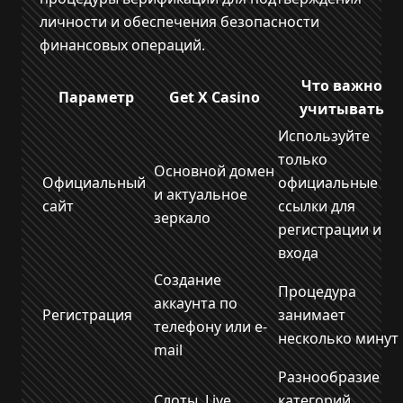
личности и обеспечения безопасности
финансовых операций.
Что важно
Параметр
Get X Casino
учитывать
Используйте
только
Основной домен
Официальный
официальные
и актуальное
сайт
ссылки для
зеркало
регистрации и
входа
Создание
Процедура
аккаунта по
Регистрация
занимает
телефону или e-
несколько минут
mail
Разнообразие
Слоты, Live
категорий