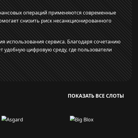
инансовых операций применяются современные
помогает снизить риск несанкционированного
я использования сервиса. Благодаря сочетанию
т удобную цифровую среду, где пользователи
ПОКАЗАТЬ ВСЕ СЛОТЫ