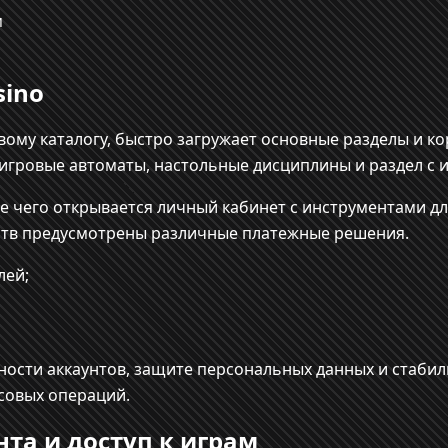
м
sino
ому каталогу, быстро загружает основные разделы и кор
гровые автоматы, настольные дисциплины и раздел с иг
сле чего открывается личный кабинет с инструментами 
дств предусмотрены различные платежные решения.
лей;
ности аккаунтов, защите персональных данных и стаби
совых операций.
нта и доступ к играм