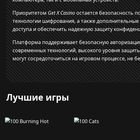
Приоритетом
Get X Casino
остается безопасность п
технологии шифрования, а также дополнительные 
доступа и обеспечить надежную защиту конфиде
Платформа поддерживает безопасную авторизацию
современных технологий, высокого уровня защит
могут сосредоточиться на игровом процессе, не бе
Лучшие игры