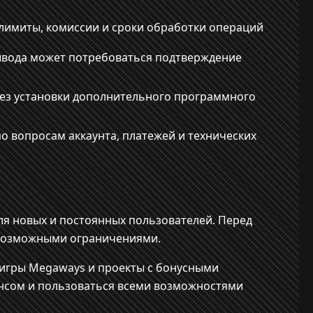
 лимиты, комиссии и сроки обработки операций
вода может потребоваться подтверждение
без установки дополнительного программного
о вопросам аккаунта, платежей и технических
ля новых и постоянных пользователей. Перед
 возможными ограничениями.
 игры Megaways и проекты с бонусными
ансом и пользоваться всеми возможностями