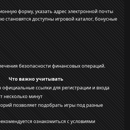
ционную форму, указать адрес электронной почты
ю становятся доступны игровой каталог, бонусные
печения безопасности финансовых операций.
Что важно учитывать
о официальные ссылки для регистрации и входа
т несколько минут
горий позволяет подобрать игры под разные
рекомендуется ознакомиться с условиями