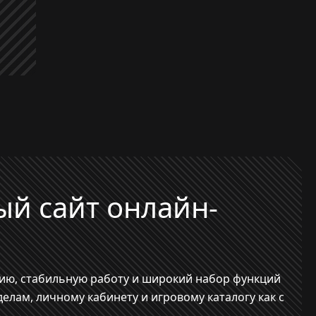
ый сайт онлайн-
ю, стабильную работу и широкий набор функций
елам, личному кабинету и игровому каталогу как с