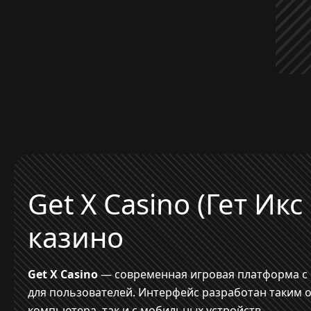
Get X Casino (Гет И
казино
Get X Casino
— современная игровая платформа с
для пользователей. Интерфейс разработан таким о
компьютера, так и с мобильных устройств.