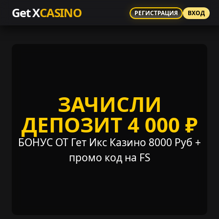
Get X
CASINO
РЕГИСТРАЦИЯ
ВХОД
ЗАЧИСЛИ
ДЕПОЗИТ 4 000 ₽
БОНУС ОТ Гет Икс Казино 8000 Руб +
промо код на FS