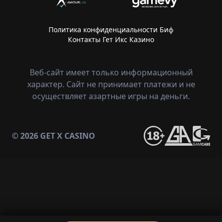
Политика конфиденциальности Биф
Контакты Гет Икс Казино
Веб-сайт имеет только информационный
характер. Сайт не принимает платежи и не
осуществляет азартные игры на деньги.
© 2026 GET X CASINO