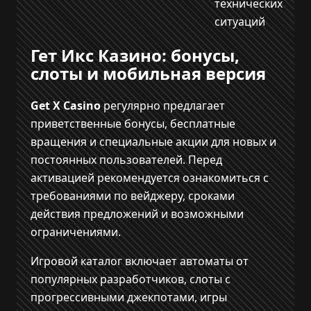
технических
ситуаций
Гет Икс Казино: бонусы,
слоты и мобильная версия
Get X Casino
регулярно предлагает
приветственные бонусы, бесплатные
вращения и специальные акции для новых и
постоянных пользователей. Перед
активацией рекомендуется ознакомиться с
требованиями по вейджеру, сроками
действия предложений и возможными
ограничениями.
Игровой каталог включает автоматы от
популярных разработчиков, слоты с
прогрессивными джекпотами, игры