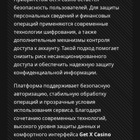
безопасность пользователей. Для защиты
персональных сведений и финансовых
операций применяются современные
технологии шифрования, а также
дополнительные механизмы контроля
доступа к аккаунту. Такой подход помогает
снизить риск несанкционированного
доступа и обеспечить надежную защиту
конфиденциальной информации.
Платформа поддерживает безопасную
авторизацию, стабильную обработку
операций и прозрачные условия
использования сервиса. Благодаря
сочетанию современных технологий,
высокого уровня защиты данных и
комфортного интерфейса
Get X Casino