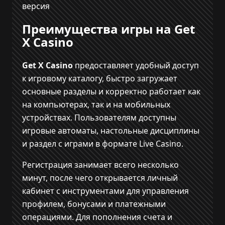
версия
Преимущества игры на Get
X Casino
Get X Casino
предоставляет удобный доступ
к игровому каталогу, быстро загружает
основные разделы и корректно работает как
на компьютерах, так и на мобильных
устройствах. Пользователям доступны
игровые автоматы, настольные дисциплины
и раздел с играми в формате Live Casino.
Регистрация занимает всего несколько
минут, после чего открывается личный
кабинет с инструментами для управления
профилем, бонусами и платежными
операциями. Для пополнения счета и