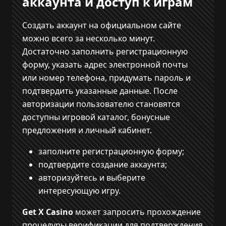
аккаунта и доступ к играм
Создать аккаунт на официальном сайте
можно всего за несколько минут.
Достаточно заполнить регистрационную
форму, указать адрес электронной почты
или номер телефона, придумать пароль и
подтвердить указанные данные. После
авторизации пользователю становятся
доступны игровой каталог, бонусные
предложения и личный кабинет.
заполните регистрационную форму;
подтвердите создание аккаунта;
авторизуйтесь и выберите
интересующую игру.
Get X Casino
может запросить прохождение
процедуры верификации для подтверждения