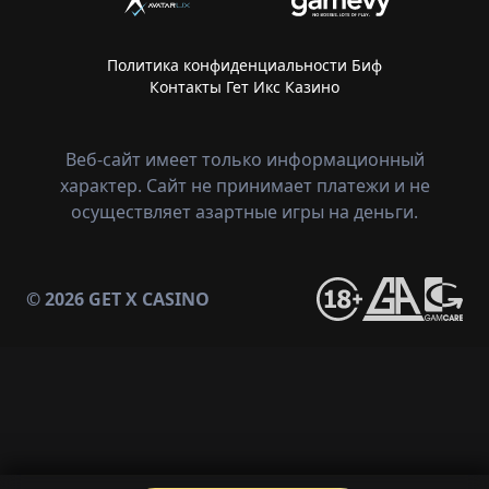
Политика конфиденциальности Биф
Контакты Гет Икс Казино
Веб-сайт имеет только информационный
характер. Сайт не принимает платежи и не
осуществляет азартные игры на деньги.
© 2026 GET X CASINO