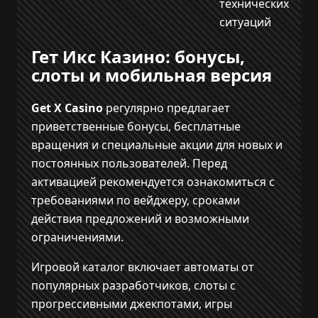
технических
ситуаций
Гет Икс Казино: бонусы,
слоты и мобильная версия
Get X Casino
регулярно предлагает
приветственные бонусы, бесплатные
вращения и специальные акции для новых и
постоянных пользователей. Перед
активацией рекомендуется ознакомиться с
требованиями по вейджеру, сроками
действия предложений и возможными
ограничениями.
Игровой каталог включает автоматы от
популярных разработчиков, слоты с
прогрессивными джекпотами, игры