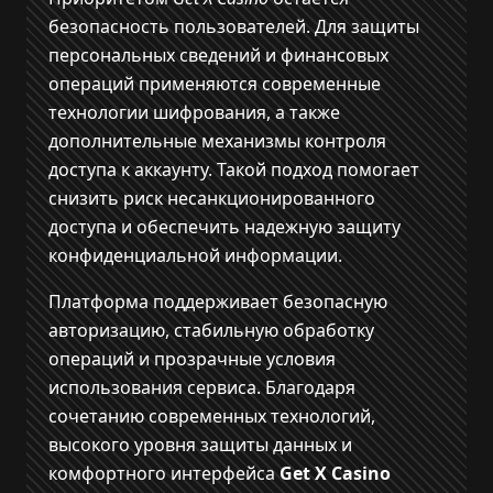
безопасность пользователей. Для защиты
персональных сведений и финансовых
операций применяются современные
технологии шифрования, а также
дополнительные механизмы контроля
доступа к аккаунту. Такой подход помогает
снизить риск несанкционированного
доступа и обеспечить надежную защиту
конфиденциальной информации.
Платформа поддерживает безопасную
авторизацию, стабильную обработку
операций и прозрачные условия
использования сервиса. Благодаря
сочетанию современных технологий,
высокого уровня защиты данных и
комфортного интерфейса
Get X Casino