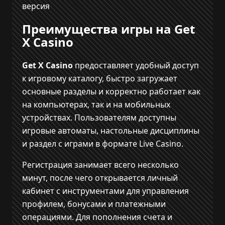
версия
Преимущества игры на Get
X Casino
Get X Casino
предоставляет удобный доступ
к игровому каталогу, быстро загружает
основные разделы и корректно работает как
на компьютерах, так и на мобильных
устройствах. Пользователям доступны
игровые автоматы, настольные дисциплины
и раздел с играми в формате Live Casino.
Регистрация занимает всего несколько
минут, после чего открывается личный
кабинет с инструментами для управления
профилем, бонусами и платежными
операциями. Для пополнения счета и