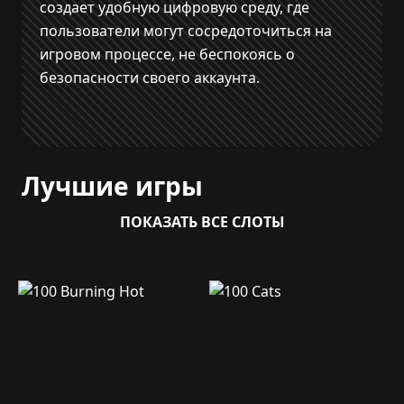
создает удобную цифровую среду, где
пользователи могут сосредоточиться на
игровом процессе, не беспокоясь о
безопасности своего аккаунта.
Лучшие игры
ПОКАЗАТЬ ВСЕ СЛОТЫ