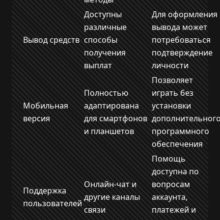
Доступны
Для оформления
различные
вывода может
Вывод средств
способы
потребоваться
получения
подтверждение
выплат
личности
Позволяет
Полностью
играть без
Мобильная
адаптирована
установки
версия
для смартфонов
дополнительног
и планшетов
программного
обеспечения
Помощь
доступна по
Онлайн-чат и
вопросам
Поддержка
другие каналы
аккаунта,
пользователей
связи
платежей и