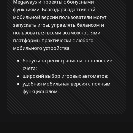
Megaways и проекты с бонусными
функциями. Благодаря адаптивной
мобильной версии пользователи могут
запускать игры, управлять балансом и
пользоваться всеми возможностями
платформы практически с любого
мобильного устройства.
бонусы за регистрацию и пополнение
счета;
широкий выбор игровых автоматов;
удобная мобильная версия с полным
функционалом.