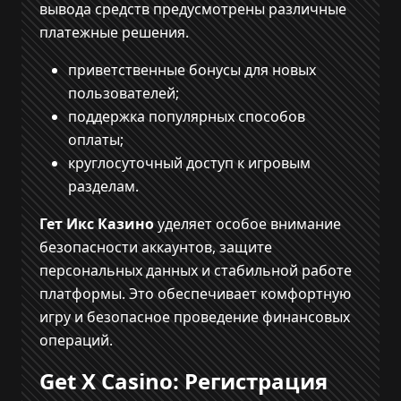
вывода средств предусмотрены различные
платежные решения.
приветственные бонусы для новых
пользователей;
поддержка популярных способов
оплаты;
круглосуточный доступ к игровым
разделам.
Гет Икс Казино
уделяет особое внимание
безопасности аккаунтов, защите
персональных данных и стабильной работе
платформы. Это обеспечивает комфортную
игру и безопасное проведение финансовых
операций.
Get X Casino: Регистрация