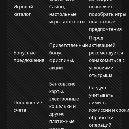
Игровой
Casino,
позволяет
каталог
настольные
подобрать игры
игры, джекпоты
под разные
предпочтения
Перед
Приветственный
активацией
Бонусные
бонус,
рекомендуется
предложения
фриспины,
ознакомиться с
акции
условиями
отыгрыша
Банковские
Следует
карты,
учитывать
электронные
Пополнение
лимиты,
кошельки и
счета
комиссии и срок
другие
обработки
платежные
операций
методы