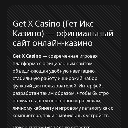
Get X Casino (Гет Икс
Казино) — официальный
сайт онлайн-казино
Get X Casino
— современная игровая
платформа с официальным сайтом,
объединяющая удобную навигацию,
стабильную работу и широкий набор
функций для пользователей. Интерфейс
разработан таким образом, чтобы быстро
получать доступ к основным разделам,
личному кабинету и игровому каталогу как с
компьютера, так и с мобильных устройств.
Приоритетом
Get X Casino
остается