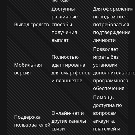
Доступны
Для оформления
различные
вывода может
Вывод средств
способы
потребоваться
получения
подтверждение
выплат
личности
Позволяет
Полностью
играть без
Мобильная
адаптирована
установки
версия
для смартфонов
дополнительног
и планшетов
программного
обеспечения
Помощь
доступна по
Онлайн-чат и
вопросам
Поддержка
другие каналы
аккаунта,
пользователей
связи
платежей и