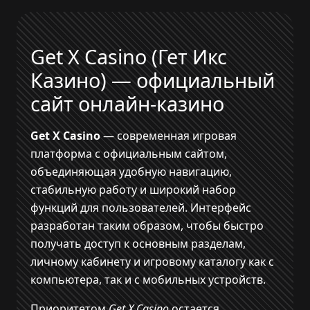
Get X Casino (Гет Икс
Казино) — официальный
сайт онлайн-казино
Get X Casino
— современная игровая
платформа с официальным сайтом,
объединяющая удобную навигацию,
стабильную работу и широкий набор
функций для пользователей. Интерфейс
разработан таким образом, чтобы быстро
получать доступ к основным разделам,
личному кабинету и игровому каталогу как с
компьютера, так и с мобильных устройств.
Приоритетом
Get X Casino
остается