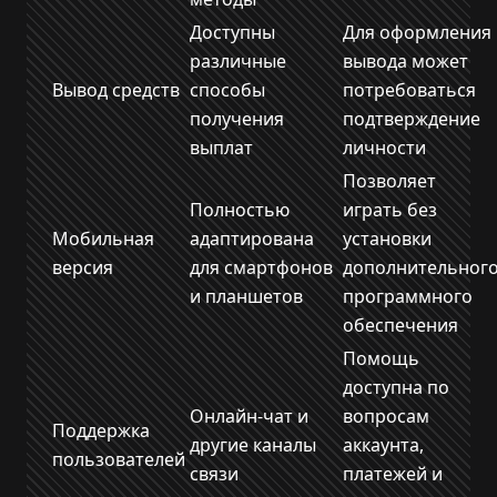
Доступны
Для оформления
различные
вывода может
Вывод средств
способы
потребоваться
получения
подтверждение
выплат
личности
Позволяет
Полностью
играть без
Мобильная
адаптирована
установки
версия
для смартфонов
дополнительног
и планшетов
программного
обеспечения
Помощь
доступна по
Онлайн-чат и
вопросам
Поддержка
другие каналы
аккаунта,
пользователей
связи
платежей и