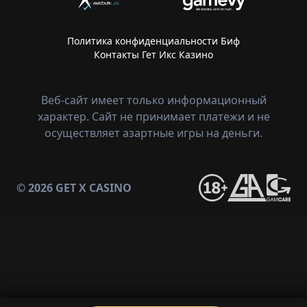
Политика конфиденциальности Биф
Контакты Гет Икс Казино
Веб-сайт имеет только информационный
характер. Сайт не принимает платежи и не
осуществляет азартные игры на деньги.
© 2026 GET X CASINO