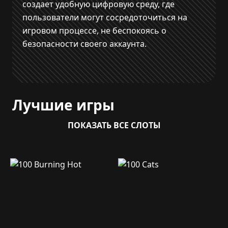
создает удобную цифровую среду, где
пользователи могут сосредоточиться на
игровом процессе, не беспокоясь о
безопасности своего аккаунта.
Лучшие игры
ПОКАЗАТЬ ВСЕ СЛОТЫ