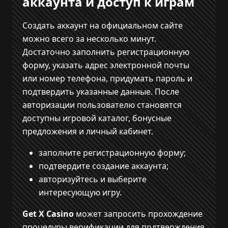
аккаунта и доступ к играм
Создать аккаунт на официальном сайте
можно всего за несколько минут.
Достаточно заполнить регистрационную
форму, указать адрес электронной почты
или номер телефона, придумать пароль и
подтвердить указанные данные. После
авторизации пользователю становятся
доступны игровой каталог, бонусные
предложения и личный кабинет.
заполните регистрационную форму;
подтвердите создание аккаунта;
авторизуйтесь и выберите
интересующую игру.
Get X Casino
может запросить прохождение
процедуры верификации для подтверждения