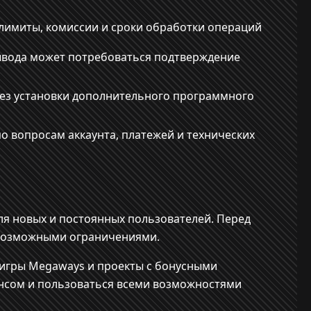
 лимиты, комиссии и сроки обработки операций
вода может потребоваться подтверждение
без установки дополнительного программного
о вопросам аккаунта, платежей и технических
ля новых и постоянных пользователей. Перед
 возможными ограничениями.
 игры Megaways и проекты с бонусными
ансом и пользоваться всеми возможностями