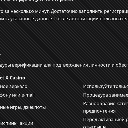
о за несколько минут. Достаточно заполнить регистра
дить указанные данные. После авторизации пользовател
.
уры верификации для подтверждения личности и обес
et X Casino
ное зеркало
Используйте тольк
фону или e-mail
Процедура занимае
Разнообразие кате
льные игры, джекпоты
предпочтения
Перед активацией 
риспины, акции
отыгрыша