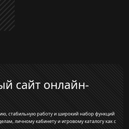
ый сайт онлайн-
ю, стабильную работу и широкий набор функций
елам, личному кабинету и игровому каталогу как с