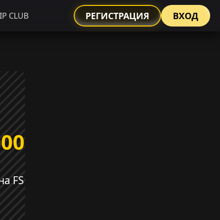
РЕГИСТРАЦИЯ
ВХОД
IP CLUB
00
на FS