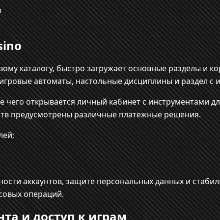
м
sino
ому каталогу, быстро загружает основные разделы и кор
гровые автоматы, настольные дисциплины и раздел с иг
сле чего открывается личный кабинет с инструментами 
дств предусмотрены различные платежные решения.
лей;
ности аккаунтов, защите персональных данных и стаби
совых операций.
нта и доступ к играм