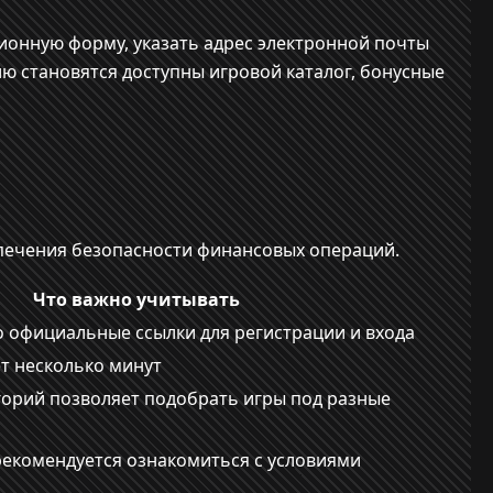
ционную форму, указать адрес электронной почты
ю становятся доступны игровой каталог, бонусные
печения безопасности финансовых операций.
Что важно учитывать
о официальные ссылки для регистрации и входа
т несколько минут
горий позволяет подобрать игры под разные
рекомендуется ознакомиться с условиями