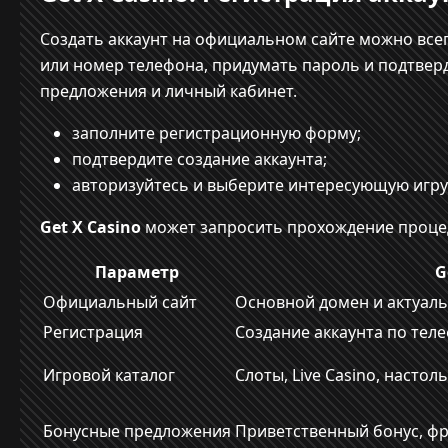
Создать аккаунт на официальном сайте можно всег
или номер телефона, придумать пароль и подтвер
предложения и личный кабинет.
заполните регистрационную форму;
подтвердите создание аккаунта;
авторизуйтесь и выберите интересующую игру
Get X Casino
может запросить прохождение процед
Параметр
G
Официальный сайт
Основной домен и актуаль
Регистрация
Создание аккаунта по теле
Игровой каталог
Слоты, Live Casino, насто
Бонусные предложения
Приветственный бонус, ф