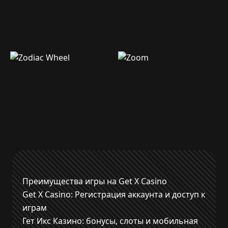
Преимущества игры на Get X Casino
Get X Casino: Регистрация аккаунта и доступ к
играм
Гет Икс Казино: бонусы, слоты и мобильная