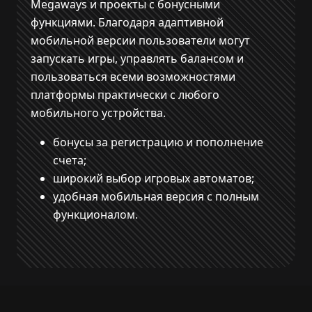
Megaways и проекты с бонусными
функциями. Благодаря адаптивной
мобильной версии пользователи могут
запускать игры, управлять балансом и
пользоваться всеми возможностями
платформы практически с любого
мобильного устройства.
бонусы за регистрацию и пополнение
счета;
широкий выбор игровых автоматов;
удобная мобильная версия с полным
функционалом.