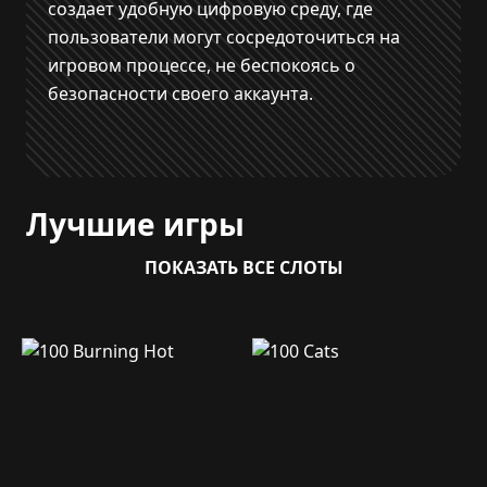
создает удобную цифровую среду, где
пользователи могут сосредоточиться на
игровом процессе, не беспокоясь о
безопасности своего аккаунта.
Лучшие игры
ПОКАЗАТЬ ВСЕ СЛОТЫ