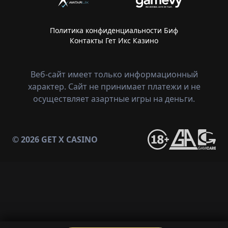
Политика конфиденциальности Биф
Контакты Гет Икс Казино
Веб-сайт имеет только информационный
характер. Сайт не принимает платежи и не
осуществляет азартные игры на деньги.
© 2026 GET X CASINO