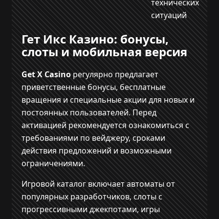
технических
ситуаций
Гет Икс Казино: бонусы,
слоты и мобильная версия
Get X Casino
регулярно предлагает
приветственные бонусы, бесплатные
вращения и специальные акции для новых и
постоянных пользователей. Перед
активацией рекомендуется ознакомиться с
требованиями по вейджеру, сроками
действия предложений и возможными
ограничениями.
Игровой каталог включает автоматы от
популярных разработчиков, слоты с
прогрессивными джекпотами, игры